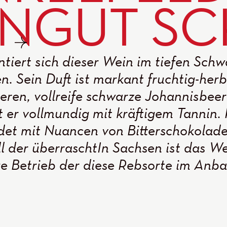
NGUT S
ntiert sich dieser Wein im tiefen Schw
en. Sein Duft ist markant fruchtig-her
ren, vollreife schwarze Johannisbee
t er vollmundig mit kräftigem Tannin.
et mit Nuancen von Bitterschokolade.
 der überraschtIn Sachsen ist das W
ge Betrieb der diese Rebsorte im Anba