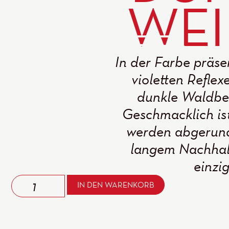
WEI
In der Farbe präse
violetten Reflex
dunkle Waldbee
Geschmacklich is
werden abgerund
langem Nachhall
einzi
IN DEN WARENKORB