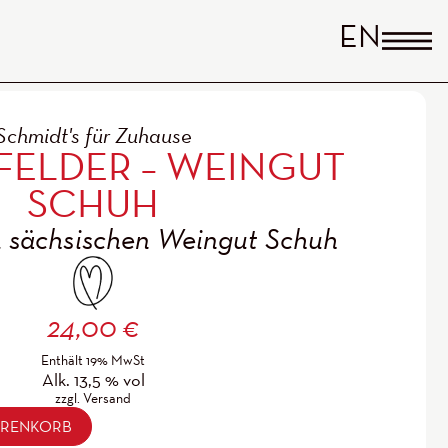
ENGLI
Schmidt's für Zuhause
IN DEN WARENKORB
Enthält 19% MwSt
0
€
FELDER – WEINGUT
Alk. 13,5 % vol
zzgl.
Versand
SCHUH
 sächsischen Weingut Schuh
24,00
€
Enthält 19% MwSt
Alk. 13,5 % vol
zzgl.
Versand
ARENKORB