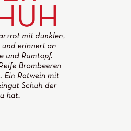
CHUH
arzrot mit dunklen,
b und erinnert an
re und Rumtopf.
 Reife Brombeeren
 Ein Rotwein mit
eingut Schuh der
u hat.