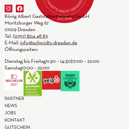
König Albert Gast­stätten­betriebs GmbH
Moritzburger Weg 67
01109 Dresden
Tel.
(0351) 804 48 83
E-Mail:
info@schmidts-dresden.de
Öffnungszeiten:
Dienstag bis Freitag
11:30 – 14:30
|
17:00 – 22:00
Samstag
17:00 – 22:00
PARTNER
NEWS
JOBS
KONTAKT
GUTSCHEIN